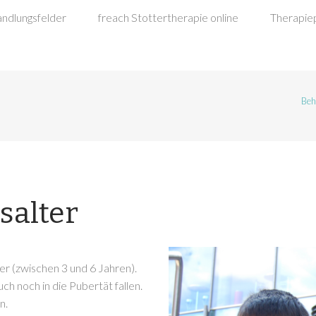
ndlungsfelder
freach Stottertherapie online
Therapiep
Beh
salter
er (zwischen 3 und 6 Jahren).
ch noch in die Pubertät fallen.
n.