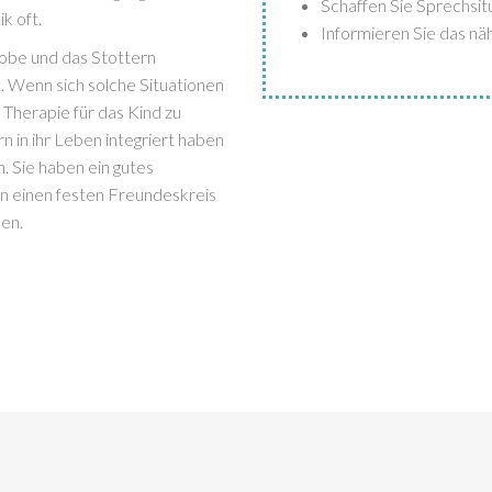
Schaffen Sie Sprechsi
k oft.
Informieren Sie das n
robe und das Stottern
t. Wenn sich solche Situationen
e Therapie für das Kind zu
rn in ihr Leben integriert haben
. Sie haben ein gutes
en einen festen Freundeskreis
sen.