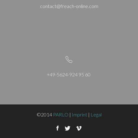
contact@freach-online.com
+49-5624-924 95 60
©2014
PARLO
|
Imprint
|
Legal